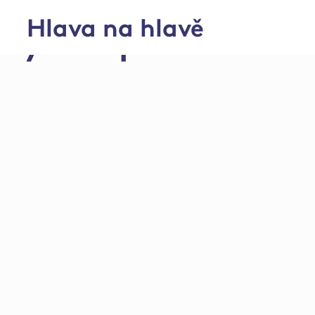
Hlava na hlavě
Výkrm prasat na f