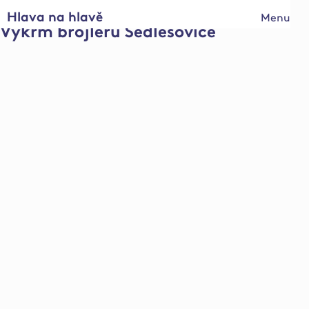
Hlava na hlavě
Menu
Výkrm brojlerů Sedlešovice