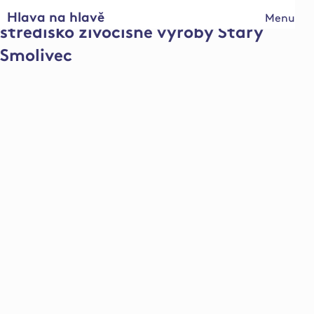
Hlava na hlavě
Menu
středisko živočišné výroby Starý
Smolivec