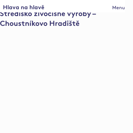
Hlava na hlavě
Menu
Středisko živočišné výroby –
Choustníkovo Hradiště