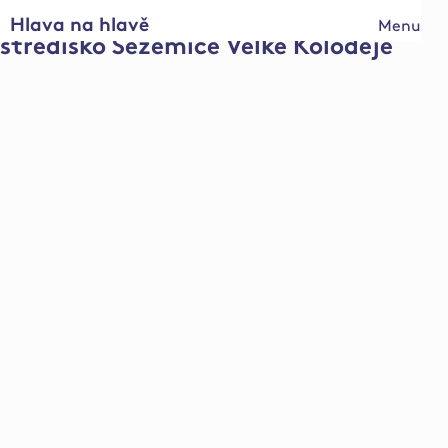
Hlava na hlavě
Menu
středisko Sezemice Velké Koloděje