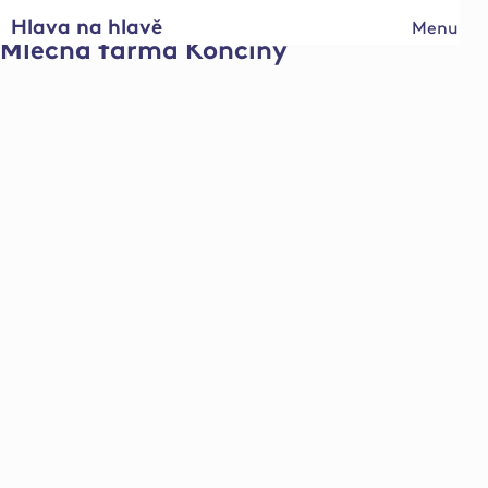
Hlava na hlavě
Menu
Mléčná farma Končiny