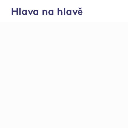
Hlava na hlavě
Kočí – ŽV