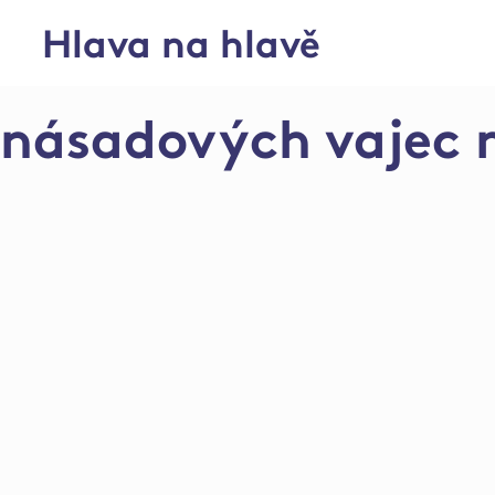
Hlava na hlavě
Farma Židlochovice
násadových vajec