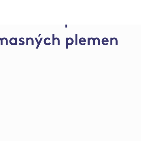
 – farma pro odcho
 masných plemen