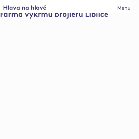
Hlava na hlavě
Menu
Farma výkrmu brojlerů Liblice