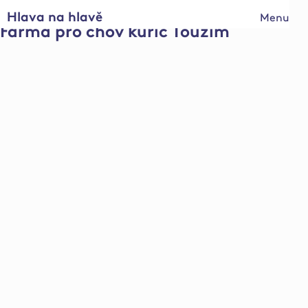
Hlava na hlavě
Menu
Farma pro chov kuřic Toužim