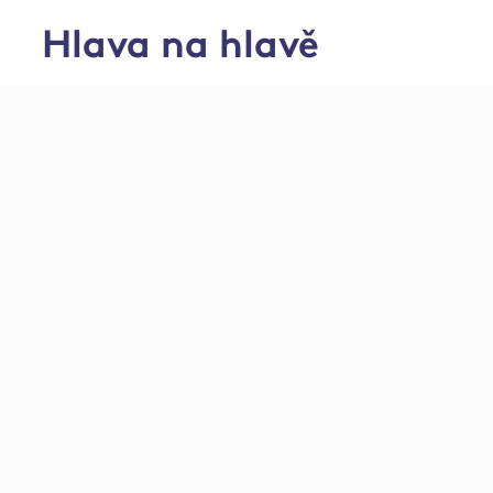
Hlava na hlavě
Farma Lužec nad C