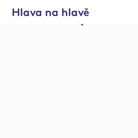
Hlava na hlavě
Chov skotu, Verneř