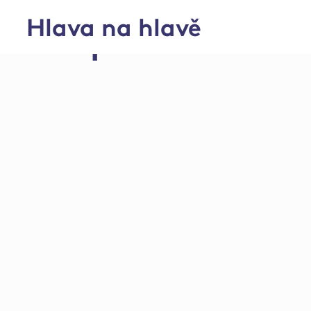
Hlava na hlavě
Chov prasat – střed