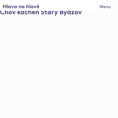
Hlava na hlavě
Menu
Chov kachen Starý Bydžov