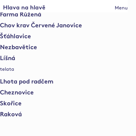
SVOM s.r.o. Farma Svučice
Hlava na hlavě
Menu
Farma Růžená
Chov krav Červené Janovice
Šťáhlavice
Nezbavětice
Líšná
telata
Lhota pod radčem
Cheznovice
Skořice
Raková