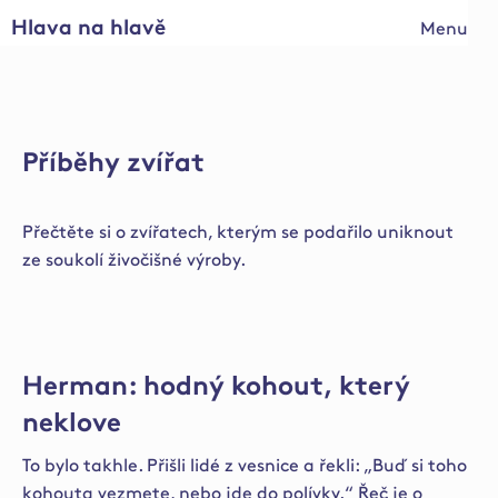
Hlava na hlavě
Menu
Příběhy zvířat
Přečtěte si o zvířatech, kterým se podařilo uniknout
ze soukolí živočišné výroby.
Herman: hodný kohout, který
neklove
To bylo takhle. Přišli lidé z vesnice a řekli: „Buď si toho
kohouta vezmete, nebo jde do polívky.“ Řeč je o