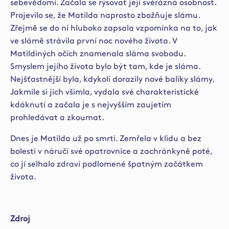
sebevědomí. Začala se rýsovat její svérázná osobnost.
Projevilo se, že Matilda naprosto zbožňuje slámu.
Zřejmě se do ní hluboko zapsala vzpomínka na to, jak
ve slámě strávila první noc nového života. V
Matildiných očích znamenala sláma svobodu.
Smyslem jejího života bylo být tam, kde je sláma.
Nejšťastnější byla, kdykoli dorazily nové balíky slámy.
Jakmile si jich všimla, vydala své charakteristické
kdáknutí a začala je s nejvyšším zaujetím
prohledávat a zkoumat.
Dnes je Matilda už po smrti. Zemřela v klidu a bez
bolesti v náručí své opatrovnice a zachránkyně poté,
co jí selhalo zdraví podlomené špatným začátkem
života.
Zdroj