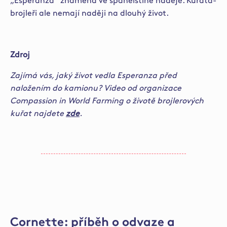
„Esperanza“ znamená ve španělštině naděje. Kuřata-
brojleři ale nemají naději na dlouhý život.
Zdroj
Zajímá vás, jaký život vedla Esperanza před
naložením do kamionu? Video od organizace
Compassion in World Farming o životě brojlerových
kuřat najdete
zde
.
Cornette: příběh o odvaze a