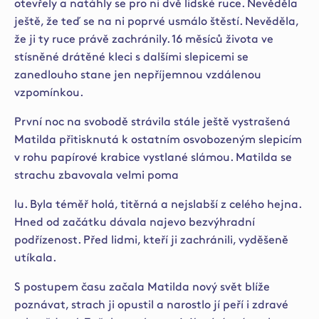
otevřely a natáhly se pro ni dvě lidské ruce. Nevěděla
ještě, že teď se na ni poprvé usmálo štěstí. Nevěděla,
že ji ty ruce právě zachránily. 16 měsíců života ve
stísněné drátěné kleci s dalšími slepicemi se
zanedlouho stane jen nepříjemnou vzdálenou
vzpomínkou.
První noc na svobodě strávila stále ještě vystrašená
Matilda přitisknutá k ostatním osvobozeným slepicím
v rohu papírové krabice vystlané slámou. Matilda se
strachu zbavovala velmi poma
lu. Byla téměř holá, titěrná a nejslabší z celého hejna.
Hned od začátku dávala najevo bezvýhradní
podřízenost. Před lidmi, kteří ji zachránili, vyděšeně
utíkala.
S postupem času začala Matilda nový svět blíže
poznávat, strach ji opustil a narostlo jí peří i zdravé