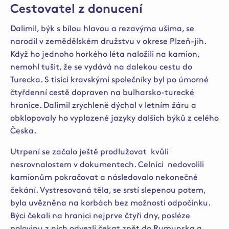
Cestovatel z donucení
Dalimil, býk s bílou hlavou a rezavýma ušima, se
narodil v zemědělském družstvu v okrese Plzeň-jih.
Když ho jednoho horkého léta naložili na kamion,
nemohl tušit, že se vydává na dalekou cestu do
Turecka. S tisíci kravskými společníky byl po úmorné
čtyřdenní cestě dopraven na bulharsko-turecké
hranice. Dalimil zrychleně dýchal v letním žáru a
obklopovaly ho vyplazené jazyky dalších býků z celého
Česka.
Utrpení se začalo ještě prodlužovat kvůli
nesrovnalostem v dokumentech. Celníci nedovolili
kamionům pokračovat a následovalo nekonečné
čekání. Vystresovaná těla, se srstí slepenou potem,
byla uvězněna na korbách bez možnosti odpočinku.
Býci čekali na hranici nejprve čtyři dny, posléze
polovinu z nich odvezli čekat zpět do Rumunska a