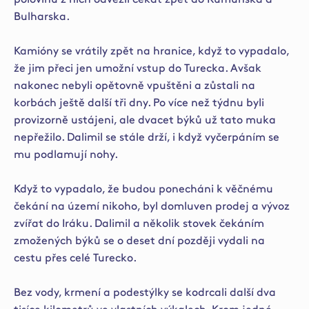
Bulharska.
Kamióny se vrátily zpět na hranice, když to vypadalo,
že jim přeci jen umožní vstup do Turecka. Avšak
nakonec nebyli opětovně vpuštěni a zůstali na
korbách ještě další tři dny. Po více než týdnu byli
provizorně ustájeni, ale dvacet býků už tato muka
nepřežilo. Dalimil se stále drží, i když vyčerpáním se
mu podlamují nohy.
Když to vypadalo, že budou ponecháni k věčnému
čekání na území nikoho, byl domluven prodej a vývoz
zvířat do Iráku. Dalimil a několik stovek čekáním
zmožených býků se o deset dní později vydali na
cestu přes celé Turecko.
Bez vody, krmení a podestýlky se kodrcali další dva