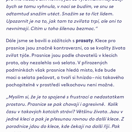
bych se tomu vyhnula, v noci se budím, ve snu se
odtamtud snažím utéct. Snažím se to říct lidem.
Upozornit je na to, jak tam ta zvířata trpí, ale oni to
nevnímají. Cítím u toho šílenou bezmoc.“
Dále jsme se bavili o zážitcích s
prasaty
. Klece pro
prasnice jsou značně kontroverzní, co se kvality života
zvířat týče. Prasnice jsou podle chovatelů v klecích
proto, aby nezalehla svá selata. V přirozených
podmínkách však prasnice hledá místo, kde bude
moci o selata pečovat, a tvoří si hnízdo – nic takového
pochopitelně v prostředí velkochovu není možné.
„Myslím si, že je to spojené s frustrací a nedostatkem
prostoru. Prasnice se pak chovají i agresivně. Kolik
času v takových kotcích stráví? Většinu života. Jsou v
jedné kleci a pak je přesunou rovnou do další klece. Z
porodnice jdou do klece, kde čekají na další říji. Pak