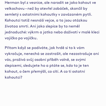
Herman byl z vesnice, ale narodit se jako kohout ve
velkochovu – než by otevřel zobáček, skončil by
semletý s ostatními kohoutky v zavázaném pytli.
Kohoutci totiž nesnáší vejce, a ta jsou otázkou
životaa smrti. Ani jako slepice by to neměl
jednoduché: výkrm a jatka nebo doživotí v malé kleci
vajíčko po vajíčku.
Přitom když se podíváte, jak hrdě si to k vám
vykračuje, nenechá se zastrašit, ale nezastrašuje ani
vás, prožívá svůj osobní příběh volně, se svými
slepicemi, sledujete ho a ptáte se, kdo to je ten
kohout, o čem přemýšlí, co cítí. A co ti ostatní
kohoutci?