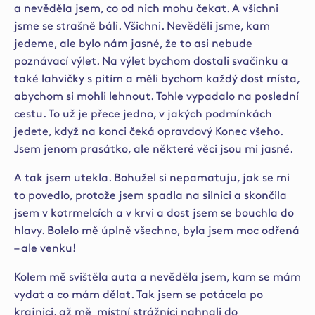
a nevěděla jsem, co od nich mohu čekat. A všichni
jsme se strašně báli. Všichni. Nevěděli jsme, kam
jedeme, ale bylo nám jasné, že to asi nebude
poznávací výlet. Na výlet bychom dostali svačinku a
také lahvičky s pitím a měli bychom každý dost místa,
abychom si mohli lehnout. Tohle vypadalo na poslední
cestu. To už je přece jedno, v jakých podmínkách
jedete, když na konci čeká opravdový Konec všeho.
Jsem jenom prasátko, ale některé věci jsou mi jasné.
A tak jsem utekla. Bohužel si nepamatuju, jak se mi
to povedlo, protože jsem spadla na silnici a skončila
jsem v kotrmelcích a v krvi a dost jsem se bouchla do
hlavy. Bolelo mě úplně všechno, byla jsem moc odřená
– ale venku!
Kolem mě svištěla auta a nevěděla jsem, kam se mám
vydat a co mám dělat. Tak jsem se potácela po
krajnici, až mě
místní strážníci nahnali do