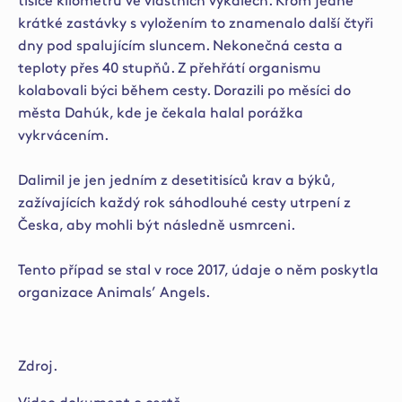
tisíce kilometrů ve vlastních výkalech. Krom jedné
krátké zastávky s vyložením to znamenalo další čtyři
dny pod spalujícím sluncem. Nekonečná cesta a
teploty přes 40 stupňů. Z přehřátí organismu
kolabovali býci během cesty. Dorazili po měsíci do
města Dahúk, kde je čekala halal porážka
vykrvácením.
Dalimil je jen jedním z desetitisíců krav a býků,
zažívajících každý rok sáhodlouhé cesty utrpení z
Česka, aby mohli být následně usmrceni.
Tento případ se stal v roce 2017, údaje o něm poskytla
organizace Animals’ Angels.
Zdroj.