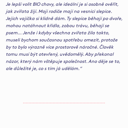
Je lepší volit BIO chovy, ale ideální je si osobně ověřit,
jak zvířata žijí. Moji rodiče mají na vesnici slepice.
Jejich vajíčka si klidně dám. Ty slepice běhají po dvoře,
mohou natáhnout křídla, zobou trávu, běhají se
psem… Jenže i kdyby všechna zvířata žila takto,
museli bychom současnou spotřebu omezit, protože
by to bylo výrazně více prostorově náročné. Člověk
tomu musí být otevřený, uvědomělý. Aby překonal
názor, který nám vštěpuje společnost. Ano děje se to,
ale důležité je, co s tím já udělám.“