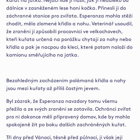
kuřat na jatka. Nějací lidé ji našli, jak ji nedaleko od
dálnice v zasněženém lese honí kočka. Přinesli ji do
záchranné stanice pro zvířata. Esperanza mohla stěží
chodit, měla zlomené křídlo a nohu. Veterinář usoudil,
že zranění jí způsobili pracovníci ve velkochovech,
kteří kuřata určená na porážku chytají za nohy nebo
křídla a pak je nacpou do klecí, které potom naloží do
kamionu směřujícího na jatka.
Bezohledným zacházením polámaná křídla a nohy
jsou mezi kuřaty až příliš častým jevem.
Byl zázrak, že Esperanza navzdory tomu všemu
přežila a ze svých zranění se zotavila. Ochránci zvířat
pro ni dokonce měli připravený domov, kde by mohla
spokojeně žít po boku dalších zachráněných kuřat.
Tři dny před Vánoci, těsně před půlnocí, ji však její