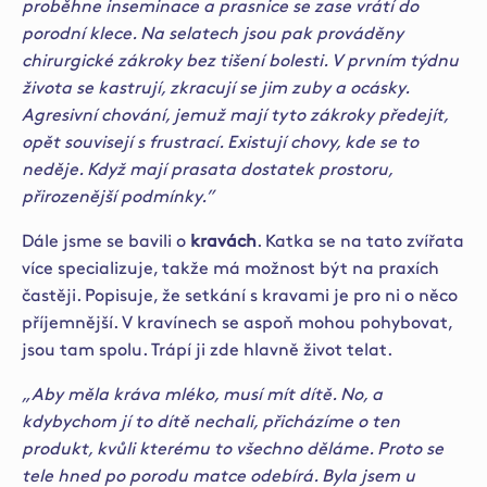
proběhne inseminace a prasnice se zase vrátí do
porodní klece. Na selatech jsou pak prováděny
chirurgické zákroky bez tišení bolesti. V prvním týdnu
života se kastrují, zkracují se jim zuby a ocásky.
Agresivní chování, jemuž mají tyto zákroky předejít,
opět souvisejí s frustrací. Existují chovy, kde se to
neděje. Když mají prasata dostatek prostoru,
přirozenější podmínky.”
Dále jsme se bavili o
kravách
. Katka se na tato zvířata
více specializuje, takže má možnost být na praxích
častěji. Popisuje, že setkání s kravami je pro ni o něco
příjemnější. V kravínech se aspoň mohou pohybovat,
jsou tam spolu. Trápí ji zde hlavně život telat.
„Aby měla kráva mléko, musí mít dítě. No, a
kdybychom jí to dítě nechali, přicházíme o ten
produkt, kvůli kterému to všechno děláme. Proto se
tele hned po porodu matce odebírá. Byla jsem u