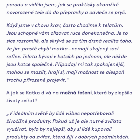
porodu a viděla jsem, jak se prakticky okamžitě
novorozené tele dá do přepravky a odvleče se pryč.
Když jsme v chovu krav, často chodíme k telatům.
Jsou schopné vám olizovat ruce donekonečna. Je to
sice roztomilé, ale skrývá se za tím drsná realita toho,
že jim prostě chybí matka – nemají ukojený sací
reflex. Telata bývají v kotcích po jednom, ale někde
jsou kotce společné. Připadají mi tak spokojenější,
mohou se mazlit, hrají si, mají možnost se alespoň
trochu přirozeně projevit.“
A jak se Katka dívá na
možná řešení
, která by zlepšila
životy zvířat?
„V ideálním světě by lidé vůbec nepotřebovali
živočišné produkty. Pokud už je ale nutné zvířata
využívat, bylo by nejlepší, aby si lidé kupovali
produkty od zvířat, která žijí v dobrých podmínkách.