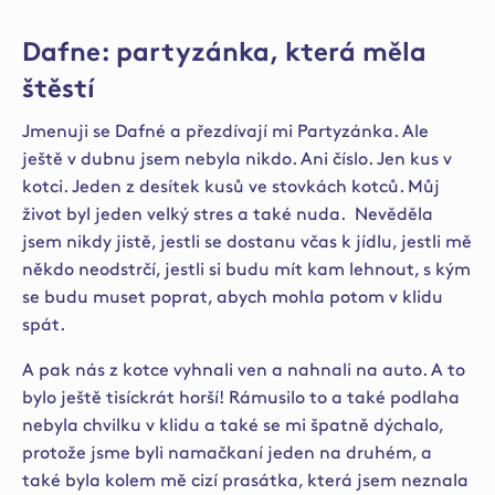
Dafne: partyzánka, která měla
štěstí
Jmenuji se Dafné a přezdívají mi Partyzánka. Ale
ještě v dubnu jsem nebyla nikdo. Ani číslo. Jen kus v
kotci. Jeden z desítek kusů ve stovkách kotců. Můj
život byl jeden velký stres a také nuda.
Nevěděla
jsem nikdy jistě, jestli se dostanu včas k jídlu, jestli mě
někdo neodstrčí, jestli si budu mít kam lehnout, s kým
se budu muset poprat, abych mohla potom v klidu
spát.
A pak nás z kotce vyhnali ven a nahnali na auto. A to
bylo ještě tisíckrát horší! Rámusilo to a také podlaha
nebyla chvilku v klidu a také se mi špatně dýchalo,
protože jsme byli namačkaní jeden na druhém, a
také byla kolem mě cizí prasátka, která jsem neznala