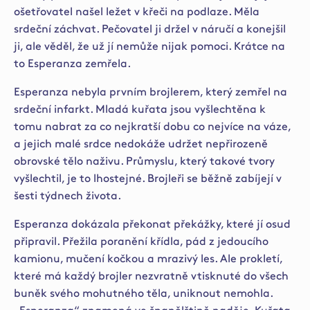
ošetřovatel našel ležet v křeči na podlaze. Měla
srdeční záchvat. Pečovatel ji držel v náručí a konejšil
ji, ale věděl, že už jí nemůže nijak pomoci. Krátce na
to Esperanza zemřela.
Esperanza nebyla prvním brojlerem, který zemřel na
srdeční infarkt. Mladá kuřata jsou vyšlechtěna k
tomu nabrat za co nejkratší dobu co nejvíce na váze,
a jejich malé srdce nedokáže udržet nepřirozeně
obrovské tělo naživu. Průmyslu, který takové tvory
vyšlechtil, je to lhostejné. Brojleři se běžně zabíjejí v
šesti týdnech života.
Esperanza dokázala překonat překážky, které jí osud
připravil. Přežila poranění křídla, pád z jedoucího
kamionu, mučení kočkou a mrazivý les. Ale prokletí,
které má každý brojler nezvratně vtisknuté do všech
buněk svého mohutného těla, uniknout nemohla.