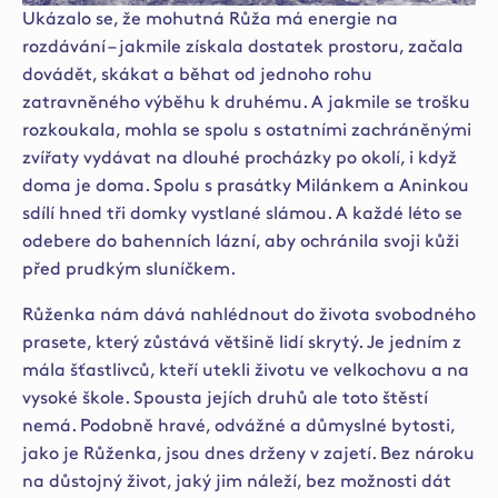
Ukázalo se, že mohutná Růža má energie na
rozdávání – jakmile získala dostatek prostoru, začala
dovádět, skákat a běhat od jednoho rohu
zatravněného výběhu k druhému. A jakmile se trošku
rozkoukala, mohla se spolu s ostatními zachráněnými
zvířaty vydávat na dlouhé procházky po okolí, i když
doma je doma. Spolu s prasátky Milánkem a Aninkou
sdílí hned tři domky vystlané slámou. A každé léto se
odebere do bahenních lázní, aby ochránila svoji kůži
před prudkým sluníčkem.
Růženka nám dává nahlédnout do života svobodného
prasete, který zůstává většině lidí skrytý. Je jedním z
mála šťastlivců, kteří utekli životu ve velkochovu a na
vysoké škole. Spousta jejích druhů ale toto štěstí
nemá. Podobně hravé, odvážné a důmyslné bytosti,
jako je Růženka, jsou dnes drženy v zajetí. Bez nároku
na důstojný život, jaký jim náleží, bez možnosti dát