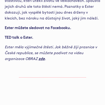
šťastlivců, kteří utekli životu ve velkochovech. Spousta
jejích druhů ale toto štěstí nemá. Poznatky o Ester
dokazují, jak vyspělé bytosti jsou dnes drženy v
klecích, bez nároku na důstojný život, jaký jim náleží.
Ester můžete sledovat na
Facebooku.
TED talk
o Ester.
Ester měla výjimečné štěstí. Jak běžně žijí prasnice v
České republice, se můžete podívat na videu
organizace OBRAZ
zde
.