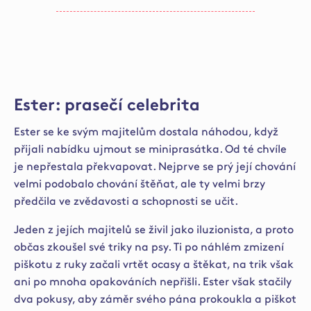
Ester: prasečí celebrita
Ester se ke svým majitelům dostala náhodou, když
přijali nabídku ujmout se miniprasátka. Od té chvíle
je nepřestala překvapovat. Nejprve se prý její chování
velmi podobalo chování štěňat, ale ty velmi brzy
předčila ve zvědavosti a schopnosti se učit.
Jeden z jejích majitelů se živil jako iluzionista, a proto
občas zkoušel své triky na psy. Ti po náhlém zmizení
piškotu z ruky začali vrtět ocasy a štěkat, na trik však
ani po mnoha opakováních nepřišli. Ester však stačily
dva pokusy, aby záměr svého pána prokoukla a piškot