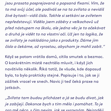
jsou prasata posprejovaná a popsaná fixami. Vím, že
to má svůj účel, ale podíváš se na ta zvířata a nevidíš
živé bytosti – vidíš čísla. Takhle si setkání se zvířetem
nepředstavuji. Viděla jsem záběry z velkochovů už
před nástupem na školu, ale jedna věc je to očekávat
a druhá je vidět to na vlastní oči. Už jen ta logika, že
se zvířaty je nakládáno jako s produkty. Dáme jim
číslo a čekáme, až vyrostou, abychom je mohli zabít.“
Když se potom vrátila domů, cítila smutek a bezmoc.
O konkrétním místě nechtěla mluvit, i když jich
navštívila několik. Říká totiž, že všude, kde doposud
byla, to bylo prakticky stejné. Popisuje i to, jak se jí
zážitek vracel ve snech. Navíc ji teď čeká praxe na
jatkách.
„Zvířata tam budou přicházet a já se budu dívat, jak
je zabíjejí. Dokonce bych s tím měla i pomáhat. To je
pro mě něco, s čím nevím, jak se vyrovnám. Nejraději