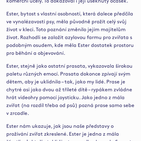
komerční účely. To dokazoval i její useknutý ocásek.
Ester, bytost s vlastní osobností, která dalece předčila
ve vynalézavosti psy, měla původně prožít celý svůj
život v kleci. Toto poznání změnilo jejím majitelům
život. Rozhodli se založit azylovou farmu pro zvířata s
podobným osudem, kde měla Ester dostatek prostoru
pro běhání a objevování.
Ester, stejně jako ostatní prasata, vykazovala širokou
paletu různých emocí. Prasata dokonce zpívají svým
dětem, aby je uklidnila – tak, jako my lidé. Prase je
chytré asi jako dvou až tříleté dítě – rypákem zvládne
hrát videohry pomocí joysticku. Jako jedno z mála
zvířat (na rozdíl třeba od psů) pozná prase samo sebe
v zrcadle.
Ester nám ukazuje, jak jsou naše představy o
prožívání zvířat zkreslené. Ester je jedna z mála