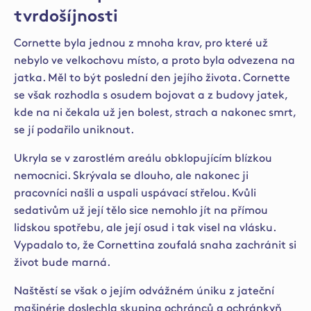
tvrdošíjnosti
Cornette byla jednou z mnoha krav, pro které už
nebylo ve velkochovu místo, a proto byla odvezena na
jatka. Měl to být poslední den jejího života. Cornette
se však rozhodla s osudem bojovat a z budovy jatek,
kde na ni čekala už jen bolest, strach a nakonec smrt,
se jí podařilo uniknout.
Ukryla se v zarostlém areálu obklopujícím blízkou
nemocnici. Skrývala se dlouho, ale nakonec ji
pracovníci našli a uspali uspávací střelou. Kvůli
sedativům už její tělo sice nemohlo jít na přímou
lidskou spotřebu, ale její osud i tak visel na vlásku.
Vypadalo to, že Cornettina zoufalá snaha zachránit si
život bude marná.
Naštěstí se však o jejím odvážném úniku z jateční
mašinérie doslechla skupina ochránců a ochránkyň