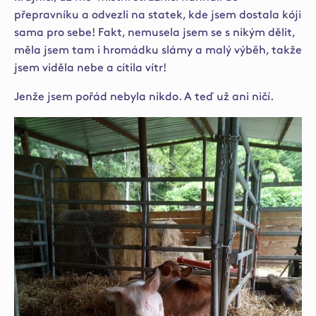
přepravníku a odvezli na statek, kde jsem dostala kóji
sama pro sebe! Fakt, nemusela jsem se s nikým dělit,
měla jsem tam i hromádku slámy a malý výběh, takže
jsem viděla nebe a cítila vítr!
Jenže jsem pořád nebyla nikdo. A teď už ani ničí.