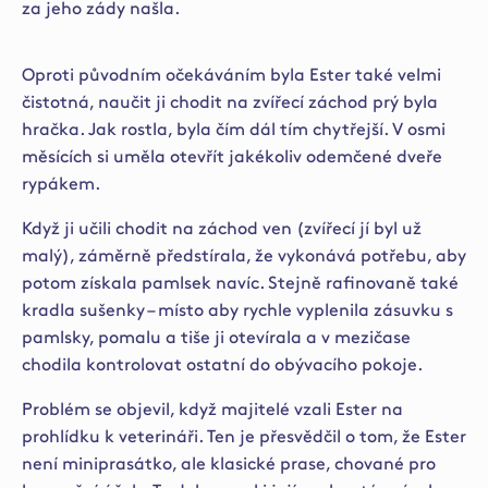
za jeho zády našla.
Oproti původním očekáváním byla Ester také velmi
čistotná, naučit ji chodit na zvířecí záchod prý byla
hračka. Jak rostla, byla čím dál tím chytřejší. V osmi
měsících si uměla otevřít jakékoliv odemčené dveře
rypákem.
Když ji učili chodit na záchod ven (zvířecí jí byl už
malý), záměrně předstírala, že vykonává potřebu, aby
potom získala pamlsek navíc. Stejně rafinovaně také
kradla sušenky – místo aby rychle vyplenila zásuvku s
pamlsky, pomalu a tiše ji otevírala a v mezičase
chodila kontrolovat ostatní do obývacího pokoje.
Problém se objevil, když majitelé vzali Ester na
prohlídku k veterináři. Ten je přesvědčil o tom, že Ester
není miniprasátko, ale klasické prase, chované pro