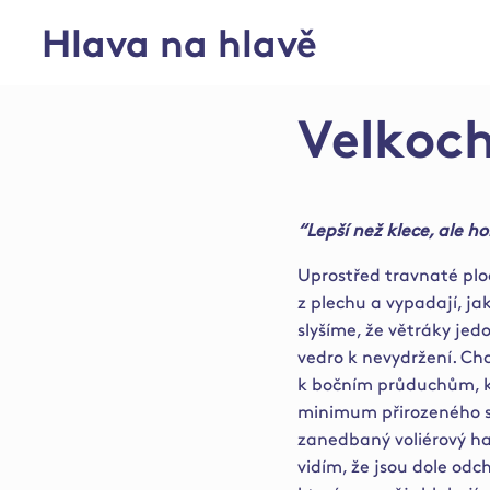
Hlava na hlavě
Velkoc
“Lepší než klece, ale h
Uprostřed travnaté ploc
z plechu a vypadají, j
slyšíme, že větráky jed
vedro k nevydržení. Chci
k bočním průduchům, kt
minimum přirozeného sv
zanedbaný voliérový ha
vidím, že jsou dole odch