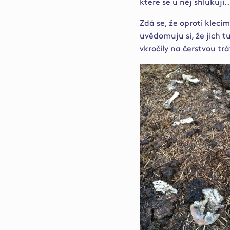
které se u něj shlukují..
Zdá se, že oproti klecím
uvědomuju si, že jich tu
vkročily na čerstvou trá