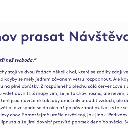
hov prasat Návštěv
orší než svoboda.”
hy stojí ve dvou řadách několik hal, které se zdálky zdají v
ako kdyby se měly jedním závanem větru rozpadnout. Ale kdy
ou na plné obrátky. Z rozpáleného plechu sálá červencové sl
 vidět dovnitř. Z mapy vím, že je to chov nosnic, ale nevím, 
eré jsou navržené tak, aby umožnily proudit vzduch, ale dov
ětla, a zespoda se do nich až po pás zanořím. Naskytne se
lový chov. Samozřejmě uměle osvětlený, jak jinak. Podívám
lípnutá a že jimi dovnitř prosvítá paprsek denního světla. Sv