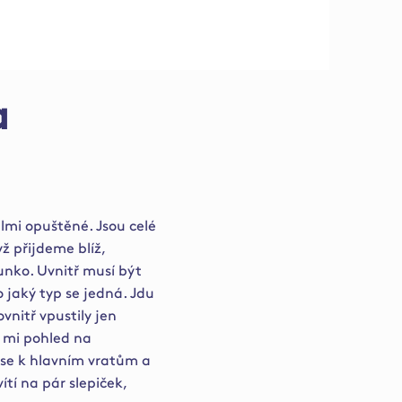
a
elmi opuštěné. Jsou celé
ž přijdeme blíž,
unko. Uvnitř musí být
o jaký typ se jedná. Jdu
nitř vpustily jen
 mi pohled na
 se k hlavním vratům a
ítí na pár slepiček,